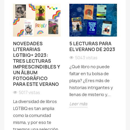
A"
NOVEDADES
5 LECTURAS PARA
I
LITERARIAS
EL VERANO DE 2023
P
LGTBIQ+ 2023:
N
5043 vistas
TRES LECTURAS
V
A
IMPRESCINDIBLES Y
V
¿Qué libro no puede
UN ÁLBUM
T
faltar en tu bolsa de
FOTOGRÁFICO
playa? ¿Eres más de
PARA ESTE VERANO
historias intrigantes y
Si
5017 vistas
llenas de misterio y...
li
La diversidad de libros
o
Leer más
co
LGTBIQ es tan amplia
la
como la comunidad
su
misma, y por eso te
m
tr
traemos una selección