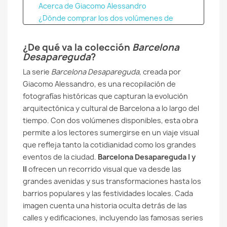
Acerca de Giacomo Alessandro
¿Dónde comprar los dos volúmenes de
Barcelona Desapareguda de Giacomo
Alessandro?
¿De qué va la colección
Barcelona
Desapareguda
?
La serie
Barcelona Desapareguda
, creada por
Giacomo Alessandro, es una recopilación de
fotografías históricas que capturan la evolución
arquitectónica y cultural de Barcelona a lo largo del
tiempo. Con dos volúmenes disponibles, esta obra
permite a los lectores sumergirse en un viaje visual
que refleja tanto la cotidianidad como los grandes
eventos de la ciudad.
Barcelona Desapareguda I y
II
ofrecen un recorrido visual que va desde las
grandes avenidas y sus transformaciones hasta los
barrios populares y las festividades locales. Cada
imagen cuenta una historia oculta detrás de las
calles y edificaciones, incluyendo las famosas series