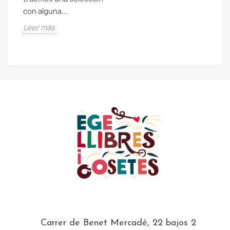
.
L
con alguna...
Leer más
Carrer de Benet Mercadé, 22 bajos 2