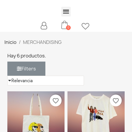
Inicio
MERCHANDISING
Hay 6 productos.
Filters
favorite_border
favorite_border