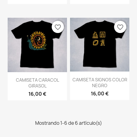
favorite_border
favorite_border
CAMISETA SIGNOS COLOR
CAMISETA CARACOL
NEGRO
GIRASOL
16,00 €
16,00 €
Mostrando 1-6 de 6 artículo(s)