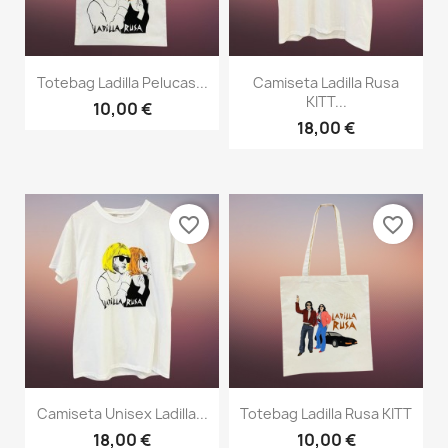
Totebag Ladilla Pelucas...
Camiseta Ladilla Rusa
KITT...
10,00 €
18,00 €
favorite_border
favorite_border
Camiseta Unisex Ladilla...
Totebag Ladilla Rusa KITT
18,00 €
10,00 €