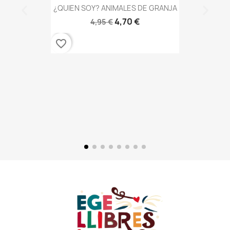
¿QUIEN SOY? ANIMALES DE GRANJA
4,70 €
4,95 €
favorite_border