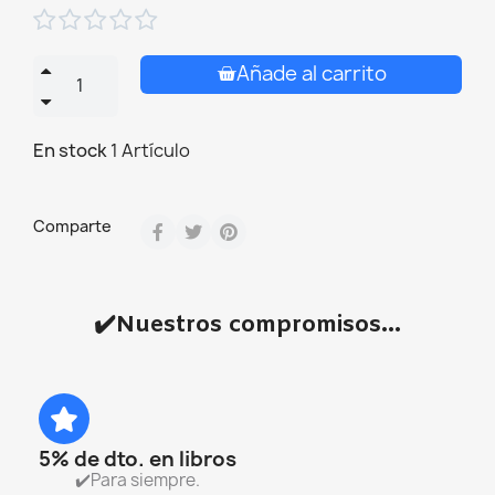





Añade al carrito
En stock
1 Artículo
Comparte
✔️Nuestros compromisos...
5% de dto. en libros
✔️Para siempre.