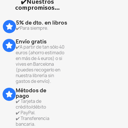
✔️Nuestros
compromisos...
5% de dto. en libros
✔️Para siempre.
Envío gratis
✔️A partir de tan sólo 40
euros (ahorro estimado
en más de 4 euros) o si
vives en Barcelona
(puedes recogerlo en
nuestra librería sin
gastos de envío).
Métodos de
pago
✔️ Tarjeta de
crédito/débito
✔️ PayPal.
✔️ Transferencia
bancaria.