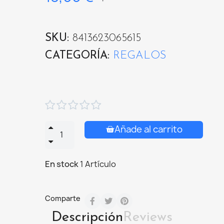
SKU
8413623065615
CATEGORÍA
REGALOS





Añade al carrito
En stock
1 Artículo
Comparte
Descripción
Reviews