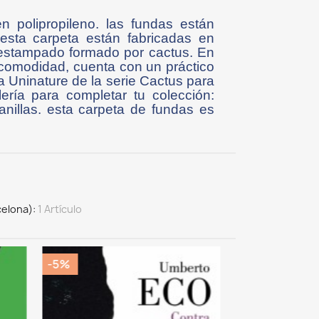
n polipropileno. las fundas están
sta carpeta están fabricadas en
n estampado formado por cactus. En
r comodidad, cuenta con un práctico
a Uninature de la serie Cactus para
ería para completar tu colección:
anillas. esta carpeta de fundas es
celona)
1 Artículo
-5%
-5%