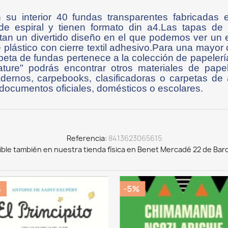
 su interior 40 fundas transparentes fabricadas e
 espiral y tienen formato din a4.Las tapas de e
entan un divertido diseño en el que podemos ver u
e plástico con cierre textil adhesivo.Para una mayo
peta de fundas pertenece a la colección de papelerí
ature" podrás encontrar otros materiales de papel
dernos, carpebooks, clasificadoras o carpetas de 
e documentos oficiales, domésticos o escolares.
Referencia
8413623065615
ible también en nuestra tienda física en Benet Mercadé 22 de Bar
5%
-5%