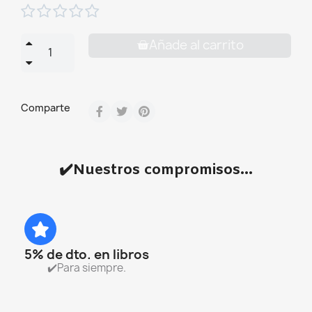





Añade al carrito
Comparte
✔️Nuestros compromisos...
5% de dto. en libros
✔️Para siempre.