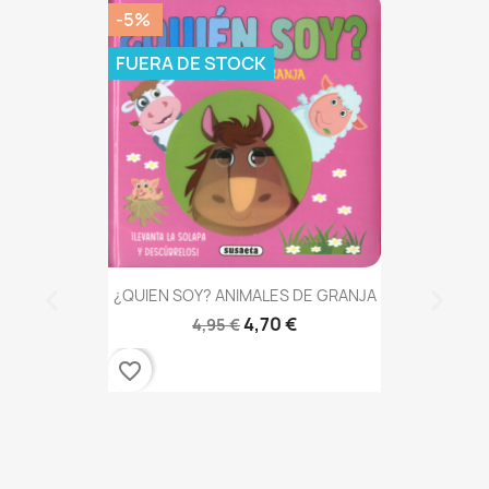
-5%
FUERA DE STOCK
¿QUIEN SOY? ANIMALES DE GRANJA
4,70 €
4,95 €
favorite_border