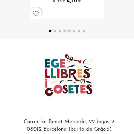
4,70 €
4,95 €
favorite_border
Carrer de Benet Mercadé, 22 bajos 2
08012 Barcelona (barrio de Gràcia)