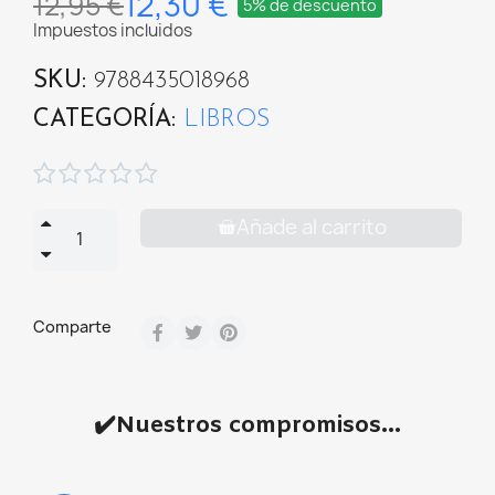
12,30 €
12,95 €
5% de descuento
Impuestos incluidos
SKU
9788435018968
CATEGORÍA
LIBROS





Añade al carrito
Comparte
✔️Nuestros compromisos...