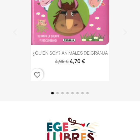
¿QUIEN SOY? ANIMALES DE GRANJA
4,70 €
4,95 €
favorite_border