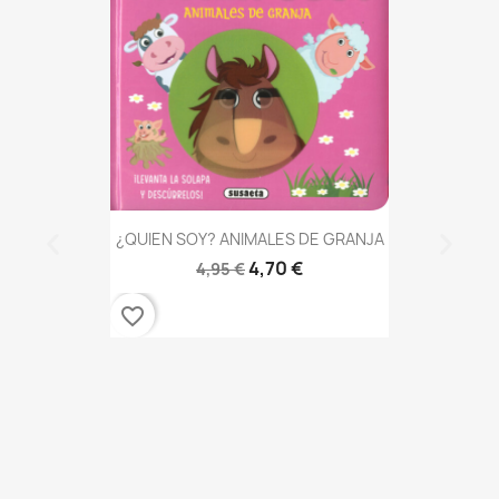
¿QUIEN SOY? ANIMALES DE GRANJA
4,70 €
4,95 €
favorite_border