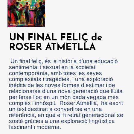
UN FINAL FELIÇ de
ROSER ATMETLLA
Un final feliç, és la història d'una educació
sentimental i sexual en la societat
contemporània, amb totes les seves
complexitats i tragèdies, i una exploració
inèdita de les noves formes d'estimar i de
relacionarse d'una nova generació que lluita
per ferse lloc en un món cada vegada més
complex i inhòspit. Roser Atmetlla, ha escrit
un text destinat a convertirse en una
referència, en què el fi retrat generacional se
sosté gràcies a una exploració lingüística
fascinant i moderna.