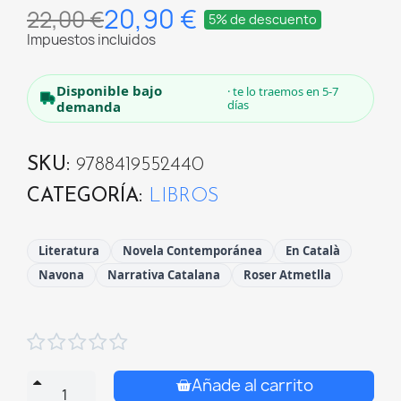
20,90 €
22,00 €
5% de descuento
Impuestos incluidos
Disponible bajo
· te lo traemos en 5-7
días
demanda
SKU
9788419552440
CATEGORÍA
LIBROS
Literatura
Novela Contemporánea
En Català
Navona
Narrativa Catalana
Roser Atmetlla





Añade al carrito