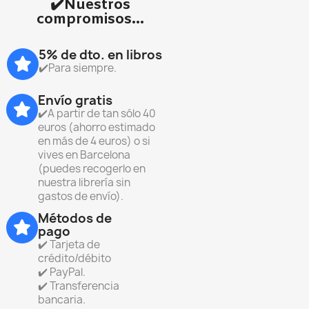
✔️Nuestros
compromisos...
5% de dto. en libros
✔️Para siempre.
Envío gratis
✔️A partir de tan sólo 40
euros (ahorro estimado
en más de 4 euros) o si
vives en Barcelona
(puedes recogerlo en
nuestra librería sin
gastos de envío).
Métodos de
pago
✔️ Tarjeta de
crédito/débito
✔️ PayPal.
✔️ Transferencia
bancaria.