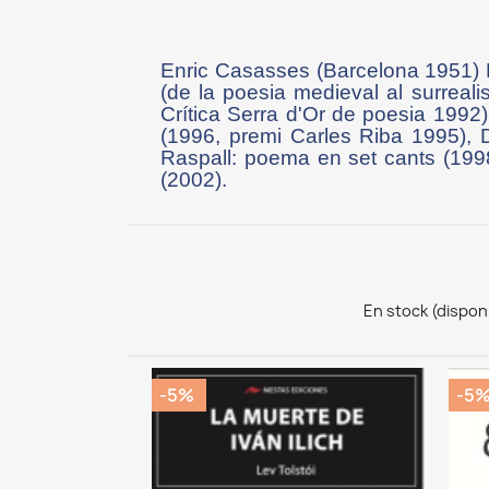
Enric Casasses (Barcelona 1951) P
(de la poesia medieval al surreal
Crítica Serra d'Or de poesia 1992)
(1996, premi Carles Riba 1995), 
Raspall: poema en set cants (199
(2002).
En stock (dispon
-5%
-5
CK