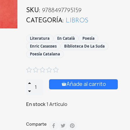
SKU
9788497795159
CATEGORÍA
LIBROS
Literatura
En Català
Poesía
Enric Casasses
Biblioteca De La Suda
Poesía Catalana





Añade al carrito
En stock
1 Artículo
Comparte