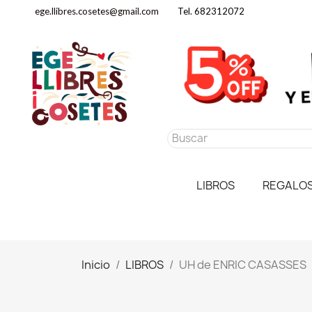
ege.llibres.cosetes@gmail.com
Tel. 682312072
LIBROS
REGALO
Inicio
LIBROS
UH de ENRIC CASASSES