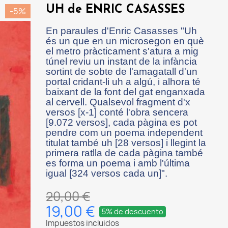
UH de ENRIC CASASSES
-5%
En paraules d'Enric Casasses "Uh
és un que en un microsegon en què
el metro pràcticament s'atura a mig
túnel reviu un instant de la infància
sortint de sobte de l'amagatall d'un
portal cridant-li uh a algú, i alhora té
baixant de la font del gat enganxada
al cervell. Qualsevol fragment d'x
versos [x-1] conté l'obra sencera
[9.072 versos], cada pàgina es pot
pendre com un poema independent
titulat també uh [28 versos] i llegint la
primera ratlla de cada pàgina també
es forma un poema i amb l'última
igual [324 versos cada un]".
20,00 €
19,00 €
5% de descuento
Impuestos incluidos