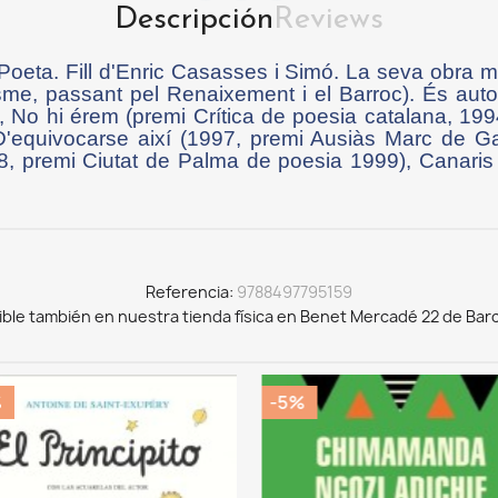
Descripción
Reviews
oeta. Fill d'Enric Casasses i Simó. La seva obra mo
isme, passant pel Renaixement i el Barroc). És aut
, No hi érem (premi Crítica de poesia catalana, 199
D'equivocarse així (1997, premi Ausiàs Marc de Gan
8, premi Ciutat de Palma de poesia 1999), Canaris
Referencia
9788497795159
ible también en nuestra tienda física en Benet Mercadé 22 de Bar
%
-5%