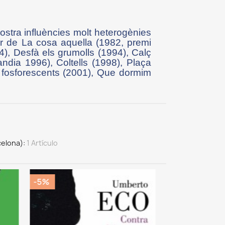
stra influències molt heterogènies
or de La cosa aquella (1982, premi
4), Desfà els grumolls (1994), Calç
dia 1996), Coltells (1998), Plaça
 fosforescents (2001), Que dormim
celona)
1 Artículo
-5%
-5%