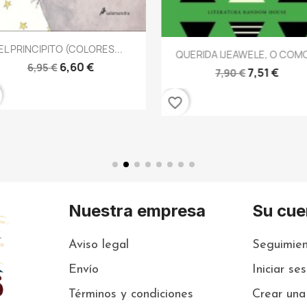
Vista rápida

EL PRINCIPITO (COLORES...
Vista rápida

QUERIDA IJEAWELE, O COMO
6,60 €
6,95 €
7,51 €
7,90 €
favorite_border
Nuestra empresa
Su cue
Aviso legal
Seguimien
Envío
Iniciar se
Términos y condiciones
Crear una