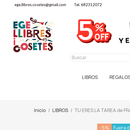
ege.llibres.cosetes@gmail.com
Tel. 682312072
LIBROS
REGALO
Inicio
LIBROS
TU ERES LA TAREA de F
-5%
Fuera d