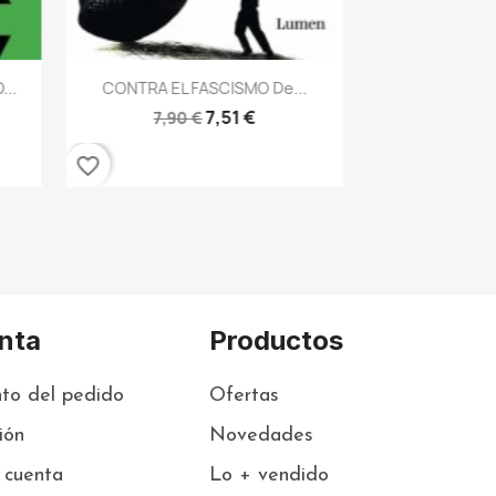
favorite_border
Vista rápida

...
CONTRA EL FASCISMO De...
7,51 €
7,90 €
favorite_border
nta
Productos
to del pedido
Ofertas
sión
Novedades
 cuenta
Lo + vendido