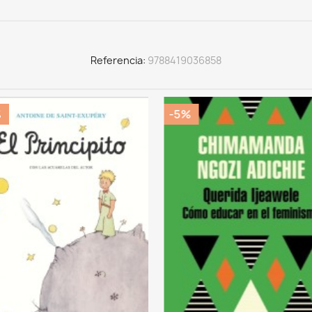
Referencia
9788419036858
%
-5%