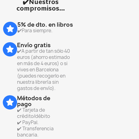
✔️Nuestros
compromisos...
5% de dto. en libros
✔️Para siempre.
Envío gratis
✔️A partir de tan sólo 40
euros (ahorro estimado
en más de 4 euros) o si
vives en Barcelona
(puedes recogerlo en
nuestra librería sin
gastos de envío).
Métodos de
pago
✔️ Tarjeta de
crédito/débito
✔️ PayPal.
✔️ Transferencia
bancaria.