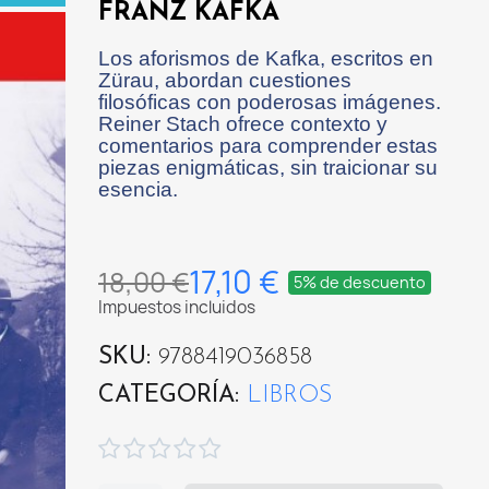
FRANZ KAFKA
Los aforismos de Kafka, escritos en
Zürau, abordan cuestiones
filosóficas con poderosas imágenes.
Reiner Stach ofrece contexto y
comentarios para comprender estas
piezas enigmáticas, sin traicionar su
esencia.
17,10 €
18,00 €
5% de descuento
Impuestos incluidos
SKU
9788419036858
CATEGORÍA
LIBROS




