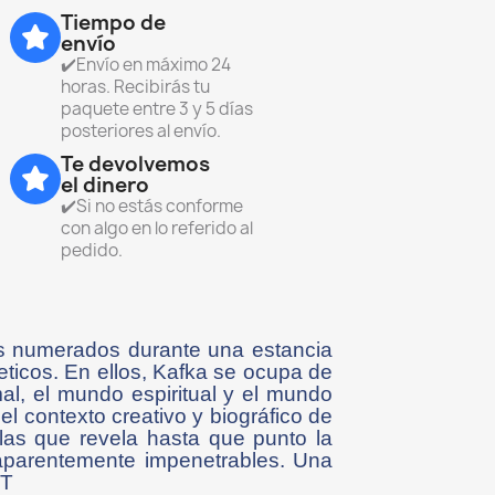
Tiempo de
envío
✔️Envío en máximo 24
horas. Recibirás tu
paquete entre 3 y 5 días
posteriores al envío.
Te devolvemos
el dinero
✔️Si no estás conforme
con algo en lo referido al
pedido.
os numerados durante una estancia
icos. En ellos, Kafka se ocupa de
mal, el mundo espiritual y el mundo
l contexto creativo y biográfico de
las que revela hasta que punto la
 aparentemente impenetrables. Una
.T