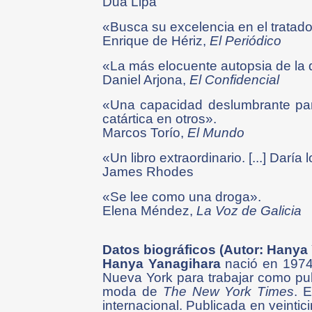
Dua Lipa
«Busca su excelencia en el tratado s
Enrique de Hériz,
El Periódico
«La más elocuente autopsia de la 
Daniel Arjona,
El Confidencial
«Una capacidad deslumbrante para
catártica en otros».
Marcos Torío,
El Mundo
«Un libro extraordinario. [...] Darí
James Rhodes
«Se lee como una droga».
Elena Méndez,
La Voz de Galicia
Datos biográficos (Autor: Hanya
Hanya Yanagihara
nació en 1974 
Nueva York para trabajar como publ
moda de
The New York Times
. 
internacional. Publicada en veinti