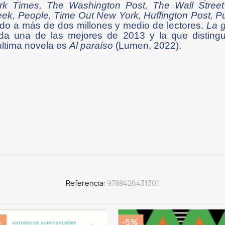
k Times, The Washington Post, The Wall Street J
k, People, Time Out New York, Huffington Post, P
ado a más de dos millones y medio de lectores.
La g
ada una de las mejores de 2013 y la que distin
última novela es
Al paraíso
(Lumen, 2022).
Referencia
9788426431301
%
-5%