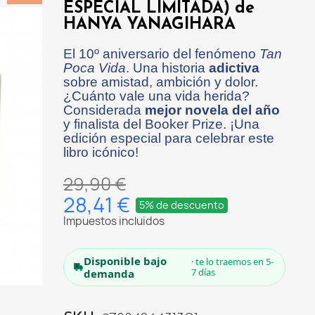
ESPECIAL LIMITADA) de
HANYA YANAGIHARA
El 10º aniversario del fenómeno
Tan
Poca Vida
. Una historia
adictiva
sobre amistad, ambición y dolor.
¿Cuánto vale una vida herida?
Considerada
mejor novela del año
y finalista del Booker Prize. ¡Una
edición especial para celebrar este
libro icónico!
29,90 €
28,41 €
5% de descuento
Impuestos incluidos
Disponible bajo
· te lo traemos en 5-
7 días
demanda