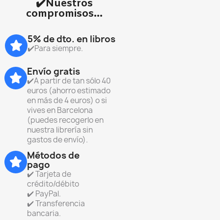
✔️Nuestros
compromisos...
5% de dto. en libros
✔️Para siempre.
Envío gratis
✔️A partir de tan sólo 40
euros (ahorro estimado
en más de 4 euros) o si
vives en Barcelona
(puedes recogerlo en
nuestra librería sin
gastos de envío).
Métodos de
pago
✔️ Tarjeta de
crédito/débito
✔️ PayPal.
✔️ Transferencia
bancaria.