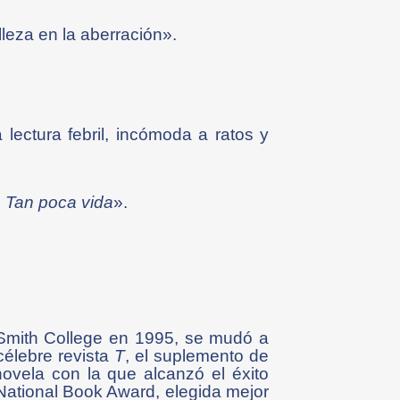
elleza en la aberración».
ectura febril, incómoda a ratos y
o
Tan poca vida
».
 Smith College en 1995, se mudó a
célebre revista
T
, el suplemento de
ovela con la que alcanzó el éxito
 National Book Award, elegida mejor