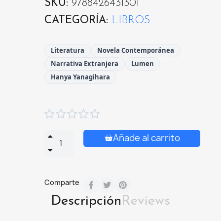
SKU
9788426431301
CATEGORÍA
LIBROS
Literatura
Novela Contemporánea
Narrativa Extranjera
Lumen
Hanya Yanagihara





Añade al carrito
Comparte
Descripción
Reviews