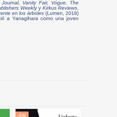
ournal, Vanity Fair, Vogue, The
ublishers Weekly
y
Kirkus Reviews
,
ente en los árboles
(Lumen, 2018)
guió a Yanagihara como una joven
-5%
-5%