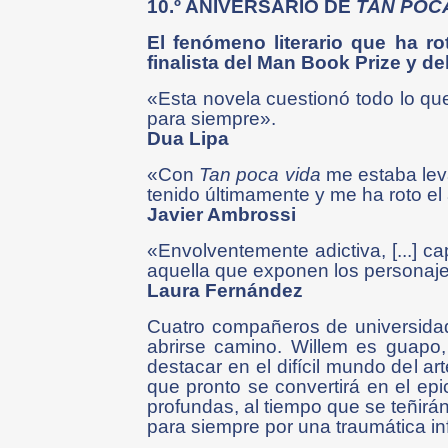
10.º ANIVERSARIO DE
TAN POC
El fenómeno literario que ha r
finalista del Man Book Prize y d
«Esta novela cuestionó todo lo qu
para siempre».
Dua Lipa
«Con
Tan poca vida
me estaba leva
tenido últimamente y me ha roto el
Javier Ambrossi
«Envolventemente adictiva, [...] capt
aquella que exponen los personaj
Laura Fernández
Cuatro compañeros de universidad
abrirse camino. Willem es guapo,
destacar en el difícil mundo del ar
que pronto se convertirá en el epi
profundas, al tiempo que se teñirán
para siempre por una traumática in