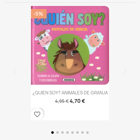
-5%
¿QUIEN SOY? ANIMALES DE GRANJA
4,70 €
4,95 €
favorite_border