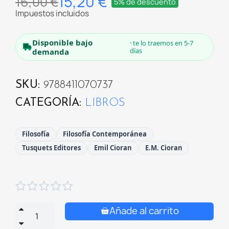
15,20 €
16,00 €
5% de descuento
Impuestos incluidos
Disponible bajo
· te lo traemos en 5-7
días
demanda
SKU
9788411070737
CATEGORÍA
LIBROS
Filosofía
Filosofía Contemporánea
Tusquets Editores
Emil Cioran
E.m. Cioran





Añade al carrito