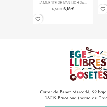
Vista rápida

LA MUERTE DE IVAN ILICH De...
6,18 €
favorite_border
6,50 €
favorite_border
Carrer de Benet Mercadé, 22 bajo
08012 Barcelona (barrio de Gràc