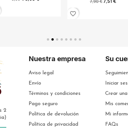
7,51 €
7,90 €
favorite_border
Nuestra empresa
Su cue
Aviso legal
Seguimien
Envío
Iniciar se
Términos y condiciones
Crear una
Pago seguro
Mis comen
s 2
Política de devolución
Mi inform
ia)
Política de privacidad
FAQs