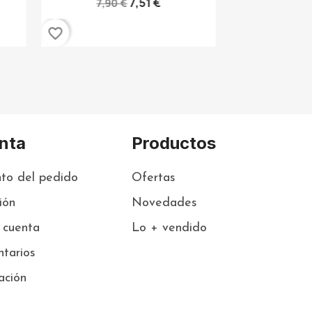
7,51 €
7,90 €
favorite_border
nta
Productos
to del pedido
Ofertas
sión
Novedades
 cuenta
Lo + vendido
tarios
ación