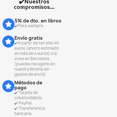
✔️Nuestros
compromisos...
5% de dto. en libros
✔️Para siempre.
Envío gratis
✔️A partir de tan sólo 40
euros (ahorro estimado
en más de 4 euros) o si
vives en Barcelona
(puedes recogerlo en
nuestra librería sin
gastos de envío).
Métodos de
pago
✔️ Tarjeta de
crédito/débito
✔️ PayPal.
✔️ Transferencia
bancaria.