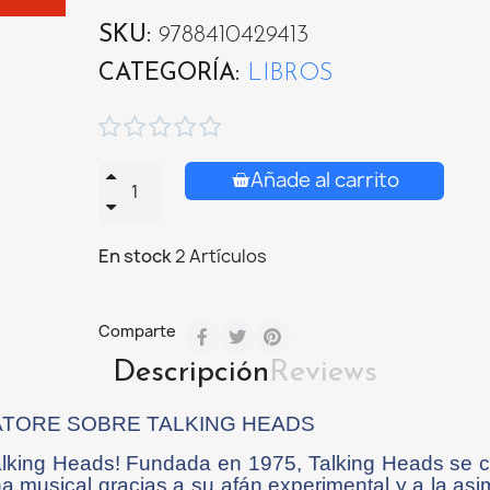
SKU
9788410429413
CATEGORÍA
LIBROS





Añade al carrito
En stock
2 Artículos
Comparte
Descripción
Reviews
TORE SOBRE TALKING HEADS
alking Heads! Fundada en 1975, Talking Heads se c
a musical gracias a su afán experimental y a la asi