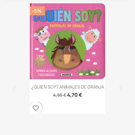
-5%
¿QUIEN SOY? ANIMALES DE GRANJA
4,70 €
4,95 €
favorite_border