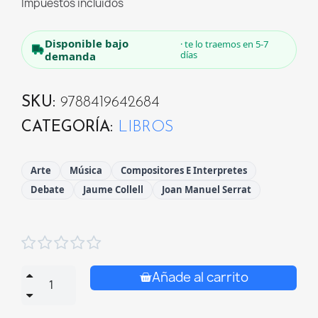
Impuestos incluidos
Disponible bajo
· te lo traemos en 5-7
días
demanda
SKU
9788419642684
CATEGORÍA
LIBROS
Arte
Música
Compositores E Interpretes
Debate
Jaume Collell
Joan Manuel Serrat





Añade al carrito