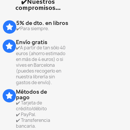
✔️Nuestros
compromisos...
5% de dto. en libros
✔️Para siempre.
Envío gratis
✔️A partir de tan sólo 40
euros (ahorro estimado
en más de 4 euros) o si
vives en Barcelona
(puedes recogerlo en
nuestra librería sin
gastos de envío).
Métodos de
pago
✔️ Tarjeta de
crédito/débito
✔️ PayPal.
✔️ Transferencia
bancaria.