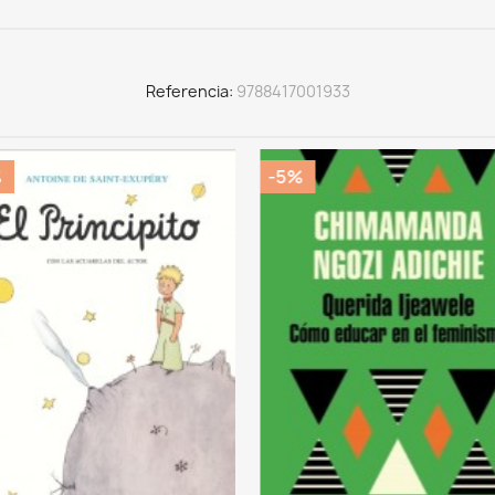
Referencia
9788417001933
%
-5%