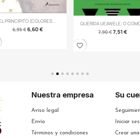
Vista rápida

EL PRINCIPITO (COLORES...
Vista rápida

QUERIDA IJEAWELE, O COMO
6,60 €
6,95 €
7,51 €
7,90 €
favorite_border
Nuestra empresa
Su cue
Aviso legal
Seguimien
Envío
Iniciar se
Términos y condiciones
Crear una