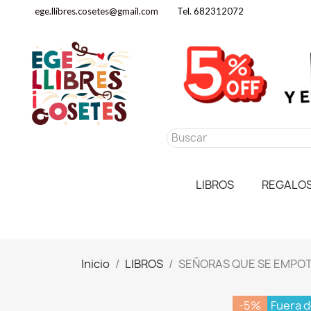
ege.llibres.cosetes@gmail.com
Tel. 682312072
LIBROS
REGALO
Inicio
LIBROS
SEÑORAS QUE SE EMPO
-5%
Fuera d