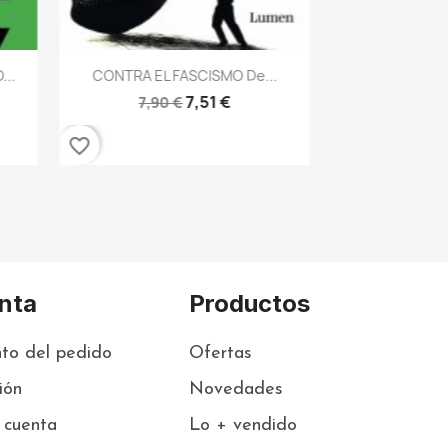
favorite_border
Vista rápida

...
CONTRA EL FASCISMO De...
7,51 €
7,90 €
favorite_border
nta
Productos
to del pedido
Ofertas
sión
Novedades
 cuenta
Lo + vendido