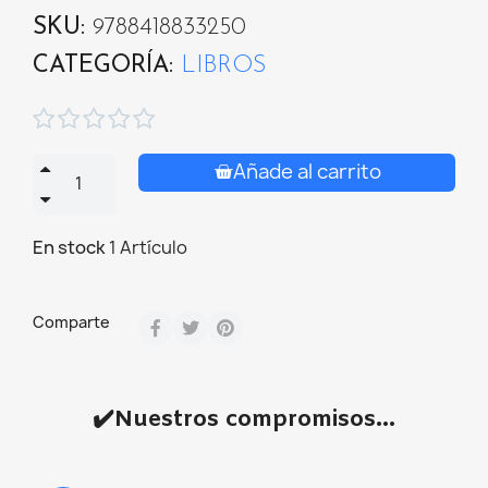
SKU
9788418833250
CATEGORÍA
LIBROS





Añade al carrito
En stock
1 Artículo
Comparte
✔️Nuestros compromisos...