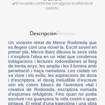
✔️Si no estás conforme con algo en lo referido al
pedido.
Descripción
Reviews
Un vivíssim retrat de Merce Rodoreda que
es llegeix com una novel·la. Escrit sovint en
primer pla, Merce Ibarz dibuixa la seva vida
i n'explora l'obra en un relat que condensa
indagacions i lectures rodoredianes al llarg
de trenta anys, les amplia i les il·lumina amb
penetració i traça narradora. Les ciutats on
va viure i els exilis, les aspiracions de dona
i d’escriptora, el desig ineludible d’escriure
són els colors bàsics de l'aventura vital i
creativa de Rodoreda, escriptora nomada
d'espurnes refulgents. Fins quan no podia
escriure i es guanyava la vida cosint o quan
pintava. El retrat d'una trajectoria i una obra