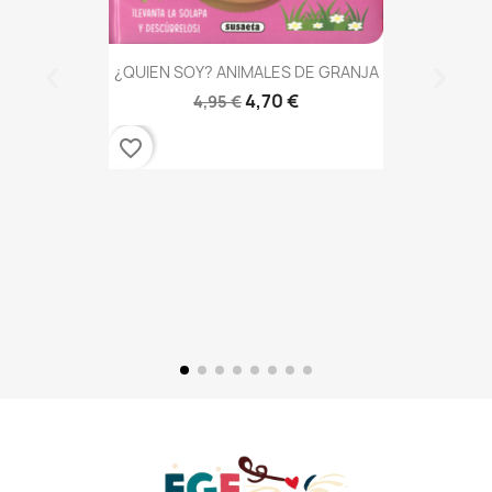
¿QUIEN SOY? ANIMALES DE GRANJA
4,70 €
4,95 €
favorite_border