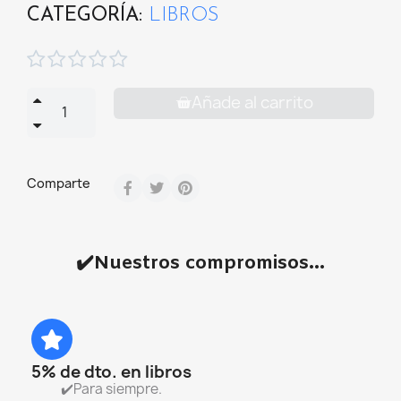
CATEGORÍA
LIBROS





Añade al carrito
Comparte
✔️Nuestros compromisos...
5% de dto. en libros
✔️Para siempre.