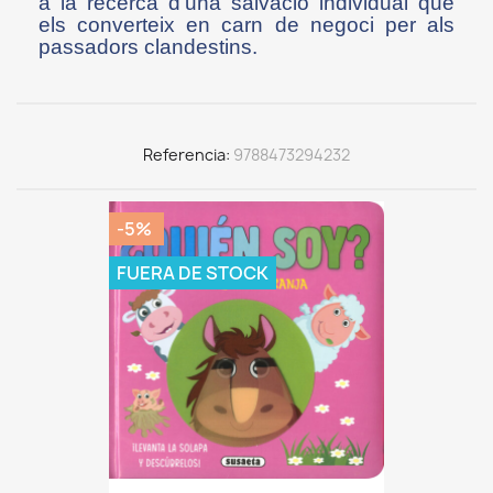
a la recerca d’una salvació individual que
els converteix en carn de negoci per als
passadors clandestins.
Referencia
9788473294232
-5%
FUERA DE STOCK