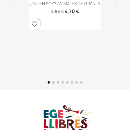
¿QUIEN SOY? ANIMALES DE GRANJA
4,70 €
4,95 €
favorite_border