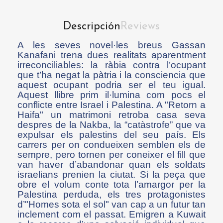
Descripción
Reviews
A les seves novel·les breus Gassan
Kanafani trena dues realitats aparentment
irreconciliables: la ràbia contra l’ocupant
que t’ha negat la pàtria i la consciencia que
aquest ocupant podria ser el teu igual.
Aquest llibre prim il·lumina com pocs el
conflicte entre Israel i Palestina. A "Retorn a
Haifa" un matrimoni retroba casa seva
despres de la Nakba, la “catàstrofe” que va
expulsar els palestins del seu país. Els
carrers per on condueixen semblen els de
sempre, pero tornen per coneixer el fill que
van haver d’abandonar quan els soldats
israelians prenien la ciutat. Si la peça que
obre el volum conte tota l’amargor per la
Palestina perduda, els tres protagonistes
d’"Homes sota el sol" van cap a un futur tan
inclement com el passat. Emigren a Kuwait