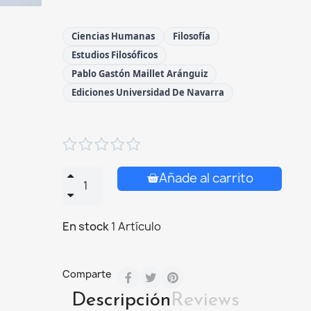
Ciencias Humanas
Filosofía
Estudios Filosóficos
Pablo Gastón Maillet Aránguiz
Ediciones Universidad De Navarra





Añade al carrito
En stock
1 Artículo
Comparte
Descripción
Reviews