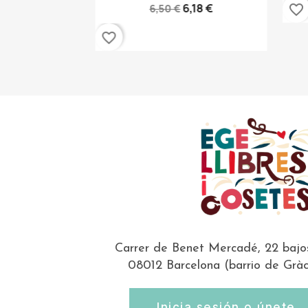
6,18 €
favorite_border
6,50 €
favorite_border
Carrer de Benet Mercadé, 22 bajo
08012 Barcelona (barrio de Gràc
Inicia sesión o únete