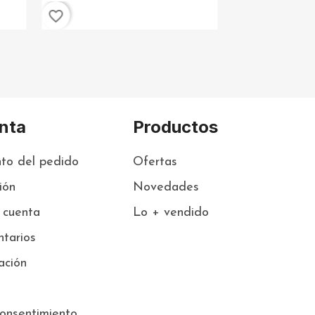
favorite_border
nta
Productos
to del pedido
Ofertas
sión
Novedades
 cuenta
Lo + vendido
tarios
ación
onsentimiento