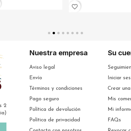
favorite_border
Nuestra empresa
Su cue
Aviso legal
Seguimien
Envío
Iniciar se
Términos y condiciones
Crear una
Pago seguro
Mis comen
s 2
Política de devolución
Mi inform
ia)
Política de privacidad
FAQs
Contacta con nosotros
Revocar c