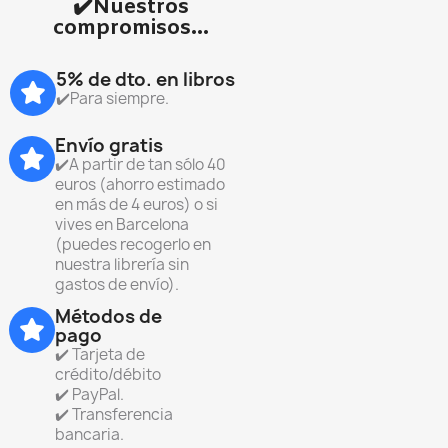
✔️Nuestros
compromisos...
5% de dto. en libros
✔️Para siempre.
Envío gratis
✔️A partir de tan sólo 40
euros (ahorro estimado
en más de 4 euros) o si
vives en Barcelona
(puedes recogerlo en
nuestra librería sin
gastos de envío).
Métodos de
pago
✔️ Tarjeta de
crédito/débito
✔️ PayPal.
✔️ Transferencia
bancaria.