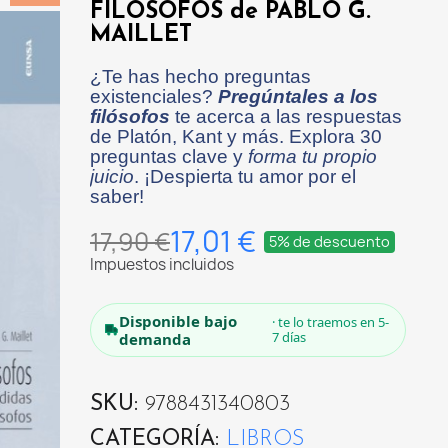
FILOSOFOS de PABLO G.
MAILLET
¿Te has hecho preguntas
existenciales?
Pregúntales a los
filósofos
te acerca a las respuestas
de Platón, Kant y más. Explora 30
preguntas clave y
forma tu propio
juicio
. ¡Despierta tu amor por el
saber!
17,01 €
17,90 €
5% de descuento
Impuestos incluidos
Disponible bajo
· te lo traemos en 5-
7 días
demanda
SKU
9788431340803
CATEGORÍA
LIBROS