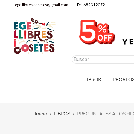
ege.llibres.cosetes@gmail.com
Tel. 682312072
LIBROS
REGALO
Inicio
LIBROS
PREGUNTALES A LOS FIL