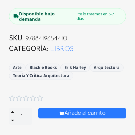
Disponible bajo
· te lo traemos en 5-7
días
demanda
SKU
9788419654410
CATEGORÍA
LIBROS
Arte
Blackie Books
Erik Harley
Arquitectura
Teoría Y Crítica Arquitectura





Añade al carrito