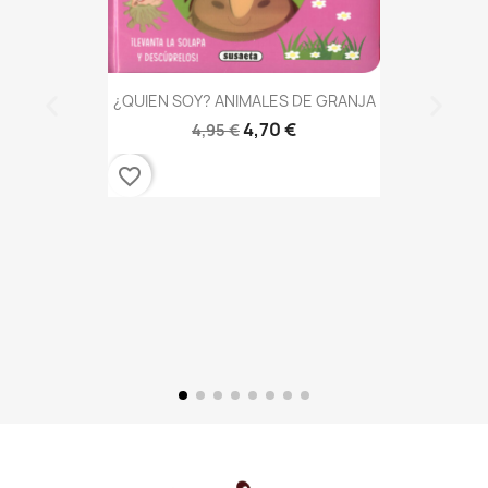
¿QUIEN SOY? ANIMALES DE GRANJA
4,70 €
4,95 €
favorite_border