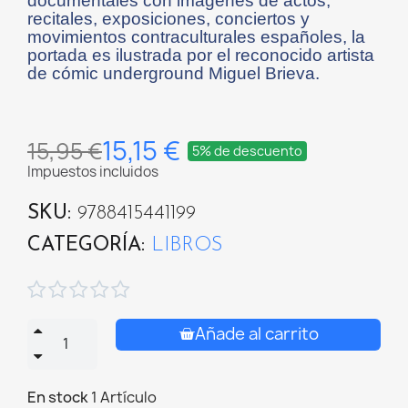
documentales con imágenes de actos,
recitales, exposiciones, conciertos y
movimientos contraculturales españoles, la
portada es ilustrada por el reconocido artista
de cómic underground Miguel Brieva.
15,15 €
15,95 €
5% de descuento
Impuestos incluidos
SKU
9788415441199
CATEGORÍA
LIBROS





Añade al carrito
En stock
1 Artículo