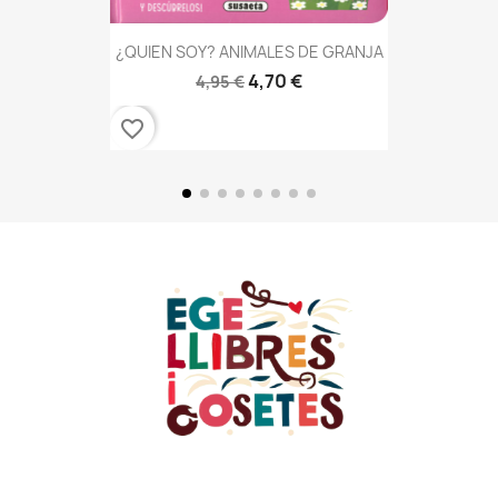
¿QUIEN SOY? ANIMALES DE GRANJA
4,70 €
4,95 €
favorite_border