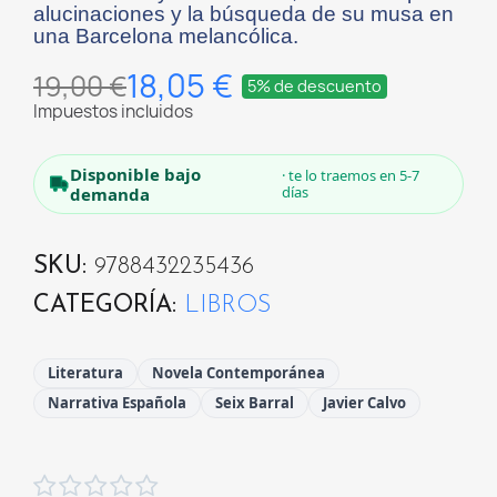
alucinaciones y la búsqueda de su musa en
una Barcelona melancólica.
18,05 €
19,00 €
5% de descuento
Impuestos incluidos
Disponible bajo
· te lo traemos en 5-7
días
demanda
SKU
9788432235436
CATEGORÍA
LIBROS
Literatura
Novela Contemporánea
Narrativa Española
Seix Barral
Javier Calvo




