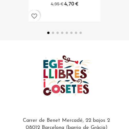
4,70 €
4,95 €
favorite_border
Carrer de Benet Mercadé, 22 bajos 2
08012 Barcelona (barrio de Gràcia)