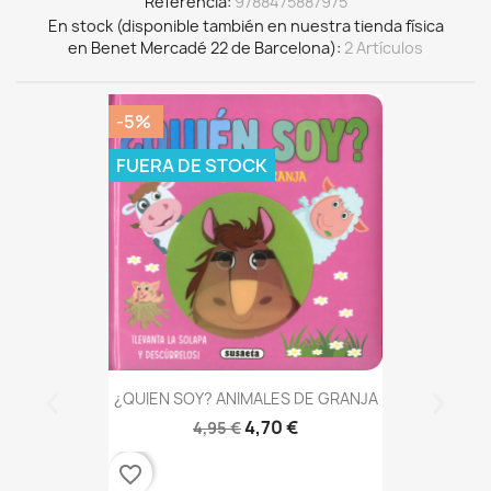
Referencia
9788475887975
En stock (disponible también en nuestra tienda física
en Benet Mercadé 22 de Barcelona)
2 Artículos
-5%
FUERA DE STOCK
¿QUIEN SOY? ANIMALES DE GRANJA
4,70 €
4,95 €
favorite_border