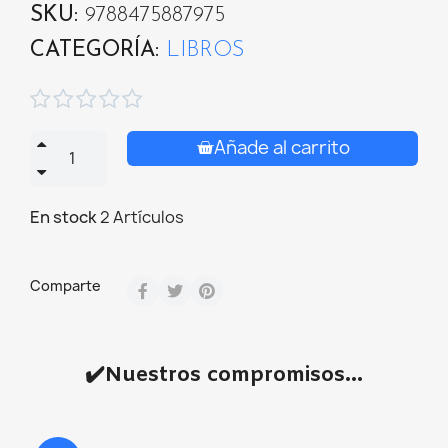
SKU
9788475887975
CATEGORÍA
LIBROS





Añade al carrito
En stock
2 Artículos
Comparte
✔️Nuestros compromisos...