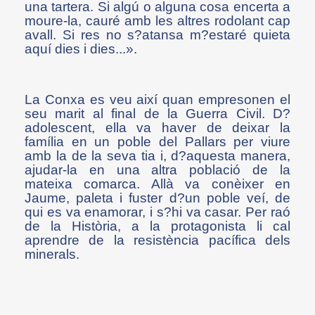
una tartera. Si algú o alguna cosa encerta a
moure-la, cauré amb les altres rodolant cap
avall. Si res no s?atansa m?estaré quieta
aquí dies i dies...».
La Conxa es veu així quan empresonen el
seu marit al final de la Guerra Civil. D?
adolescent, ella va haver de deixar la
família en un poble del Pallars per viure
amb la de la seva tia i, d?aquesta manera,
ajudar-la en una altra població de la
mateixa comarca. Allà va conèixer en
Jaume, paleta i fuster d?un poble veí, de
qui es va enamorar, i s?hi va casar. Per raó
de la Història, a la protagonista li cal
aprendre de la resistència pacífica dels
minerals.