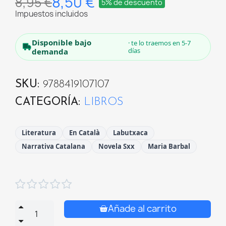
8,50 €
8,95 €
5% de descuento
Impuestos incluidos
Disponible bajo
· te lo traemos en 5-7
días
demanda
SKU
9788419107107
CATEGORÍA
LIBROS
Literatura
En Català
Labutxaca
Narrativa Catalana
Novela Sxx
Maria Barbal





Añade al carrito