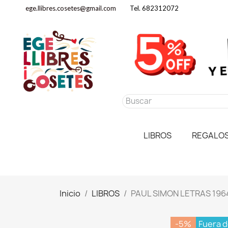
ege.llibres.cosetes@gmail.com
Tel. 682312072
LIBROS
REGALO
Inicio
LIBROS
PAUL SIMON LETRAS 196
-5%
Fuera d