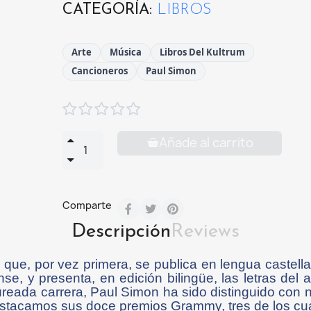
CATEGORÍA
LIBROS
Arte
Música
Libros Del Kultrum
Cancioneros
Paul Simon





Añade al carrito
Comparte
Descripción
Reviews
que, por vez primera, se publica en lengua castellana
se, y presenta, en edición bilingüe, las letras del
ureada carrera, Paul Simon ha sido distinguido con
destacamos sus doce premios Grammy, tres de los cua