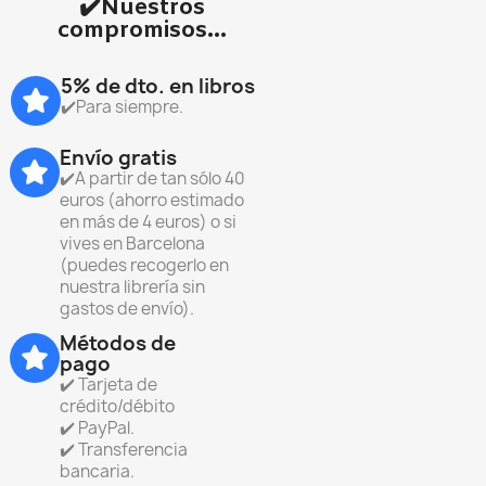
✔️Nuestros
compromisos...
5% de dto. en libros
✔️Para siempre.
Envío gratis
✔️A partir de tan sólo 40
euros (ahorro estimado
en más de 4 euros) o si
vives en Barcelona
(puedes recogerlo en
nuestra librería sin
gastos de envío).
Métodos de
pago
✔️ Tarjeta de
crédito/débito
✔️ PayPal.
✔️ Transferencia
bancaria.