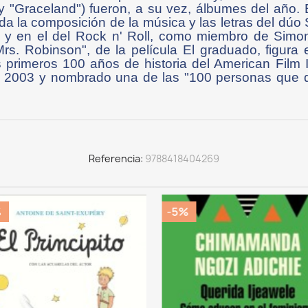
s" y "Graceland") fueron, a su vez, álbumes del año
a la composición de la música y las letras del dúo
 y en el del Rock n' Roll, como miembro de Simo
Mrs. Robinson", de la película El graduado, figura
 primeros 100 años de historia del American Film I
 2003 y nombrado una de las "100 personas que d
Referencia
9788418404269
%
-5%