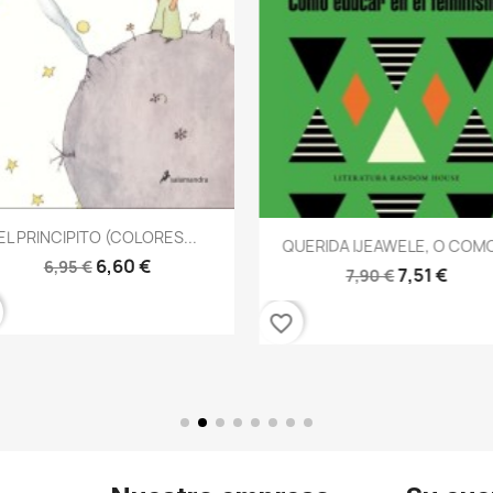
Vista rápida

EL PRINCIPITO (COLORES...
Vista rápida

QUERIDA IJEAWELE, O COMO
6,60 €
6,95 €
7,51 €
7,90 €
favorite_border