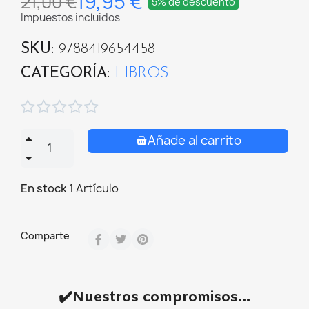
19,95 €
21,00 €
5% de descuento
Impuestos incluidos
SKU
9788419654458
CATEGORÍA
LIBROS





Añade al carrito
En stock
1 Artículo
Comparte
✔️Nuestros compromisos...