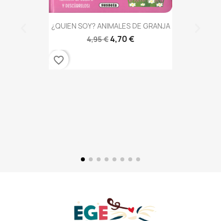
¿QUIEN SOY? ANIMALES DE GRANJA
4,70 €
4,95 €
favorite_border