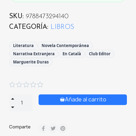
SKU
9788473294140
CATEGORÍA
LIBROS
Literatura
Novela Contemporánea
Narrativa Extranjera
En Català
Club Editor
Marguerite Duras





Añade al carrito
Comparte