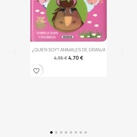
¿QUIEN SOY? ANIMALES DE GRANJA
4,70 €
4,95 €
favorite_border