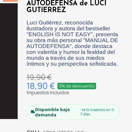
AUTODEFENSA de LUCI
GUTIERREZ
Luci Gutiérrez, reconocida
ilustradora y autora del bestseller
"ENGLISH IS NOT EASY", presenta
su obra más personal "MANUAL DE
AUTODEFENSA", donde destaca
con valentía y humor la fealdad del
mundo a través de sus miedos
íntimos y su perspectiva sofisticada.
19,90 €
18,90 €
5% de descuento
Impuestos incluidos
Disponible bajo
· te lo traemos en 5-
7 días
demanda