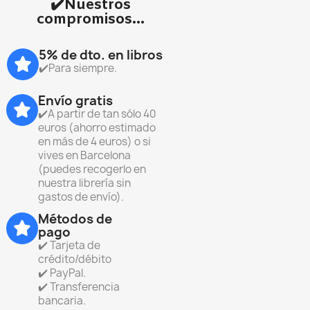
✔️Nuestros
compromisos...
5% de dto. en libros
✔️Para siempre.
Envío gratis
✔️A partir de tan sólo 40
euros (ahorro estimado
en más de 4 euros) o si
vives en Barcelona
(puedes recogerlo en
nuestra librería sin
gastos de envío).
Métodos de
pago
✔️ Tarjeta de
crédito/débito
✔️ PayPal.
✔️ Transferencia
bancaria.