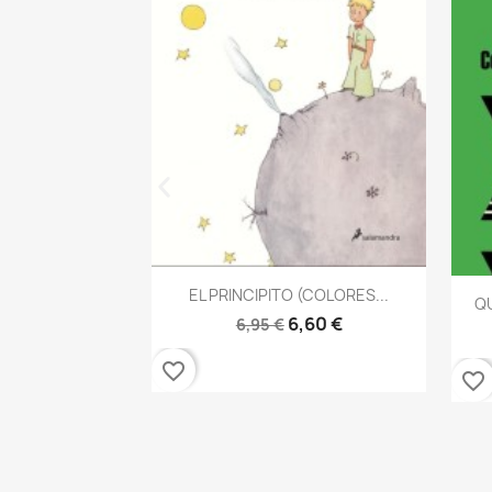
Vista rápida

EL PRINCIPITO (COLORES...
QU
6,60 €
6,95 €
 rápida
AN ILICH De...
6,18 €
favorite_border
favorite_border