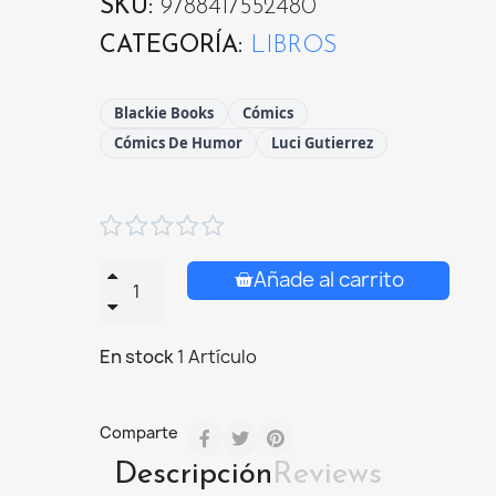
SKU
9788417552480
CATEGORÍA
LIBROS
Blackie Books
Cómics
Cómics De Humor
Luci Gutierrez





Añade al carrito
En stock
1 Artículo
Comparte
Descripción
Reviews