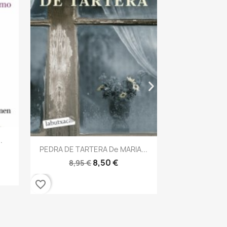
Vis

LA CAMARERA
8,95 
favorite_border
.
Vista rápida

PEDRA DE TARTERA De MARIA...
8,50 €
8,95 €
favorite_border