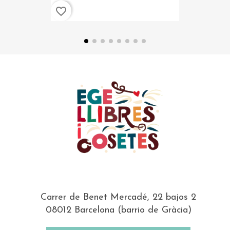
favorite_border
Carrer de Benet Mercadé, 22 bajos 2
08012 Barcelona (barrio de Gràcia)