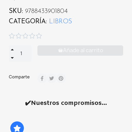
SKU
9788433901804
CATEGORÍA
LIBROS





Añade al carrito
Comparte
✔️Nuestros compromisos...