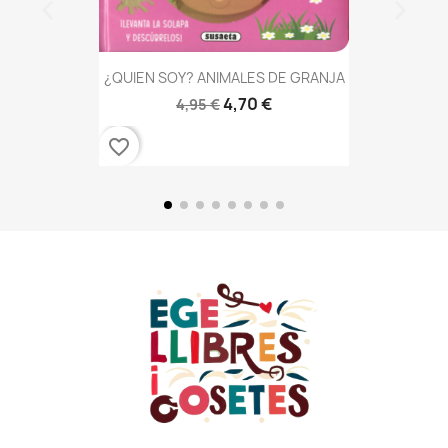
¿QUIEN SOY? ANIMALES DE GRANJA
4,70 €
4,95 €
favorite_border