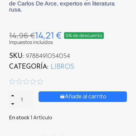
de Carlos De Arce, expertos en literatura
rusa.
14,21 €
14,96 €
5% de descuento
Impuestos incluidos
SKU
9788491054054
CATEGORÍA
LIBROS





Añade al carrito
En stock
1 Artículo