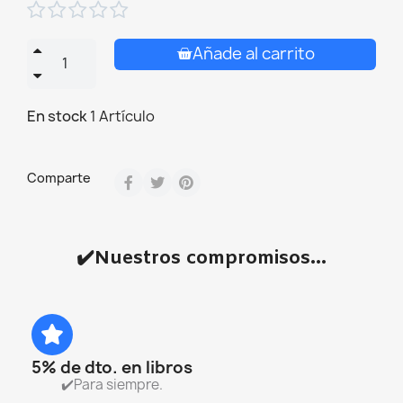





Añade al carrito
En stock
1 Artículo
Comparte
✔️Nuestros compromisos...
5% de dto. en libros
✔️Para siempre.