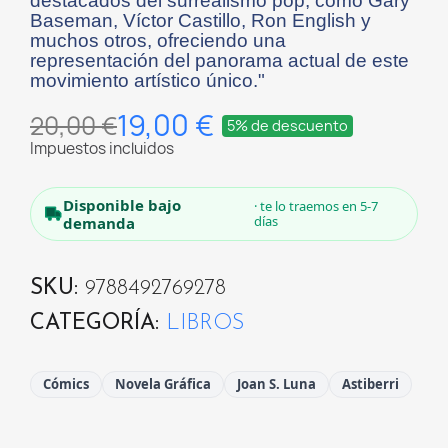
destacados del surrealismo pop, como Gary
Baseman, Víctor Castillo, Ron English y
muchos otros, ofreciendo una
representación del panorama actual de este
movimiento artístico único."
19,00 €
20,00 €
5% de descuento
Impuestos incluidos
Disponible bajo
· te lo traemos en 5-7
días
demanda
SKU
9788492769278
CATEGORÍA
LIBROS
Cómics
Novela Gráfica
Joan S. Luna
Astiberri