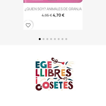
¿QUIEN SOY? ANIMALES DE GRANJA
4,70 €
4,95 €
favorite_border