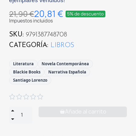
ejemplares vendidos!
20,81 €
21,90 €
5% de descuento
Impuestos incluidos
SKU
9791387748708
CATEGORÍA
LIBROS
Literatura
Novela Contemporánea
Blackie Books
Narrativa Española
Santiago Lorenzo





Añade al carrito