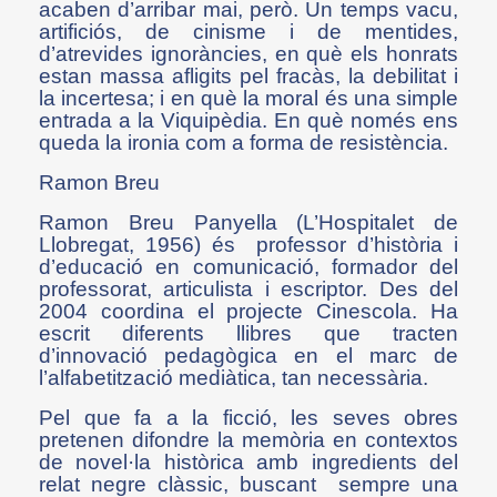
acaben d’arribar mai, però. Un temps vacu,
artificiós, de cinisme i de mentides,
d’atrevides ignoràncies, en què els honrats
estan massa afligits pel fracàs, la debilitat i
la incertesa; i en què la moral és una simple
entrada a la Viquipèdia. En què només ens
queda la ironia com a forma de resistència.
Ramon Breu
Ramon Breu Panyella (L’Hospitalet de
Llobregat, 1956) és professor d’història i
d’educació en comunicació, formador del
professorat, articulista i escriptor. Des del
2004 coordina el projecte Cinescola. Ha
escrit diferents llibres que tracten
d’innovació pedagògica en el marc de
l’alfabetització mediàtica, tan necessària.
Pel que fa a la ficció, les seves obres
pretenen difondre la memòria en contextos
de novel·la històrica amb ingredients del
relat negre clàssic, buscant sempre una