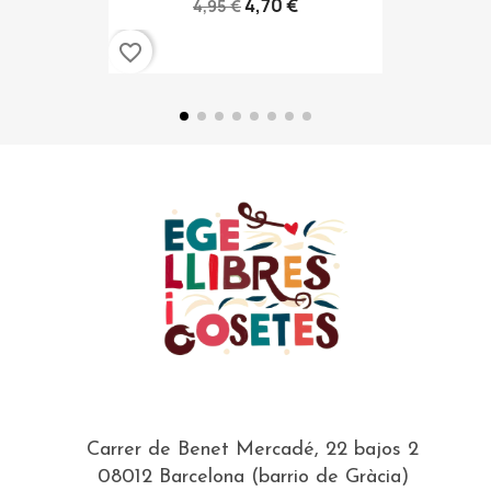
4,70 €
4,95 €
favorite_border
Carrer de Benet Mercadé, 22 bajos 2
08012 Barcelona (barrio de Gràcia)