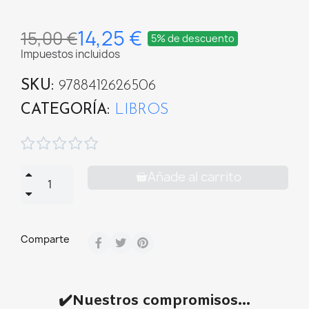
14,25 €
15,00 €
5% de descuento
Impuestos incluidos
SKU
9788412626506
CATEGORÍA
LIBROS





Añade al carrito
Comparte
✔️Nuestros compromisos...