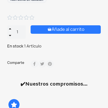





Añade al carrito
En stock
1 Artículo
Comparte
✔️Nuestros compromisos...