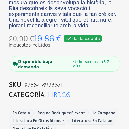
mesura que es desenvolupa la història, la
Rita descobreix la seva vocació i
experimenta canvis vitals que la fan créixer.
Una novel·la alegre i vital que et farà riure,
plorar i reconciliar-te amb la vida.
19,86 €
20,90 €
5% de descuento
Impuestos incluidos
Disponible bajo
· te lo traemos en 5-7
días
demanda
SKU
9788418226571
CATEGORÍA
LIBROS
En Català
Regina Rodriguez Sirvent
La Campana
Literatura En Otros Idiomas
Literatura En Catalán
Narrativa En Catalán