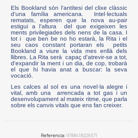
Els Bookland són l'antítesi del clixe clàssic
d'una família americana. Intel·lectuals
rematats, esperen que la nova au-pair
estigui a l'altura del que exigeixen les
ments privilegiades dels nens de la casa. I
tot i que ben be no ho estarà, la Rita i el
seu caos constant portaran els petits
Bookland a viure la vida mes enllà dels
llibres. La Rita serà capaç d'atrevir-se a tot,
d'expandir la ment i un dia, de cop, trobarà
el que hi havia anat a buscar: la seva
vocació.
Les calces al sol es una novel·la alegre i
vital, amb una arrencada a tot gas i un
desenvolupament al mateix ritme, que parla
sobre els canvis vitals que ens fan creixer.
Referencia
9788418226571