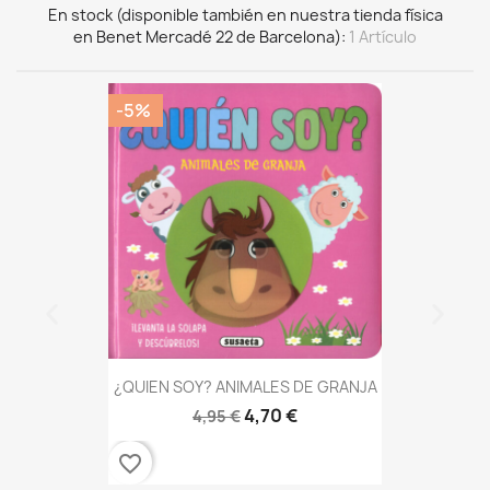
En stock (disponible también en nuestra tienda física
en Benet Mercadé 22 de Barcelona)
1 Artículo
-5%
¿QUIEN SOY? ANIMALES DE GRANJA
4,70 €
4,95 €
favorite_border