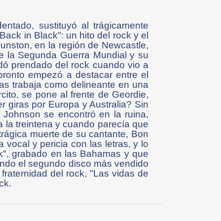
entado, sustituyó al trágicamente
ack in Black": un hito del rock y el
nston, en la región de Newcastle,
ante la Segunda Guerra Mundial y su
edó prendado del rock cuando vio a
, pronto empezó a destacar entre el
ras trabaja como delineante en una
ito, se pone al frente de Geordie,
r giras por Europa y Australia? Sin
n Johnson se encontró en la ruina,
la treintena y cuando parecía que
trágica muerte de su cantante, Bon
ocal y pericia con las letras, y lo
ack", grabado en las Bahamas y que
iendo el segundo disco más vendido
raternidad del rock, "Las vidas de
ck.