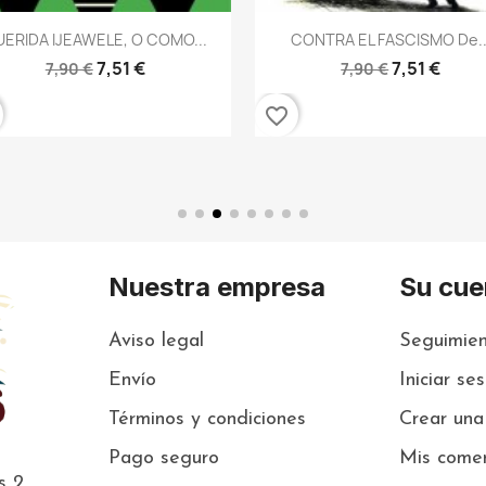
Vista rápida
Vista rápida


ERIDA IJEAWELE, O COMO...
CONTRA EL FASCISMO De..
7,51 €
7,51 €
7,90 €
7,90 €
favorite_border
Nuestra empresa
Su cue
Aviso legal
Seguimien
Envío
Iniciar se
Términos y condiciones
Crear una
Pago seguro
Mis comen
s 2