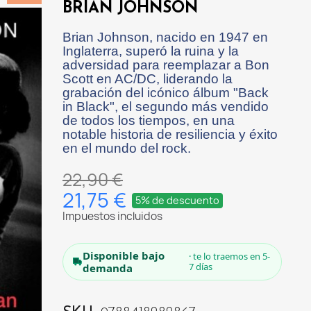
BRIAN JOHNSON
Brian Johnson, nacido en 1947 en
Inglaterra, superó la ruina y la
adversidad para reemplazar a Bon
Scott en AC/DC, liderando la
grabación del icónico álbum "Back
in Black", el segundo más vendido
de todos los tiempos, en una
notable historia de resiliencia y éxito
en el mundo del rock.
22,90 €
21,75 €
5% de descuento
Impuestos incluidos
Disponible bajo
· te lo traemos en 5-
7 días
demanda