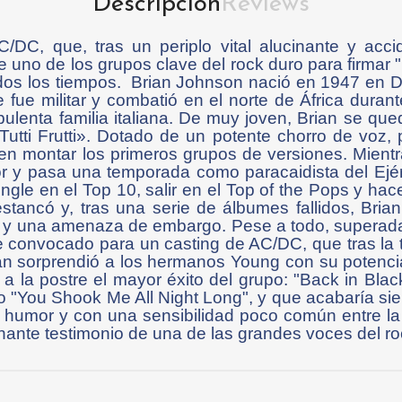
Descripción
Reviews
DC, que, tras un periplo vital alucinante y accid
 uno de los grupos clave del rock duro para firmar "B
os los tiempos. Brian Johnson nació en 1947 en Du
e fue militar y combatió en el norte de África dur
ulenta familia italiana. De muy joven, Brian se qu
 «Tutti Frutti». Dotado de un potente chorro de voz
 en montar los primeros grupos de versiones. Mient
 y pasa una temporada como paracaidista del Ejérc
ngle en el Top 10, salir en el Top of the Pops y hace
stancó y, tras una serie de álbumes fallidos, Bria
 y una amenaza de embargo. Pese a todo, superada 
e convocado para un casting de AC/DC, que tras la 
n sorprendió a los hermanos Young con su potencia v
a a la postre el mayor éxito del grupo: "Back in Bl
 o "You Shook Me All Night Long", y que acabaría s
 humor y con una sensibilidad poco común entre la f
nante testimonio de una de las grandes voces del ro