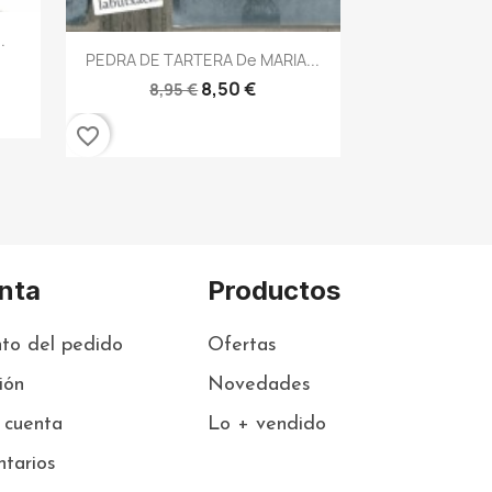
.
Vista rápida

PEDRA DE TARTERA De MARIA...
8,50 €
8,95 €
favorite_border
nta
Productos
to del pedido
Ofertas
sión
Novedades
 cuenta
Lo + vendido
tarios