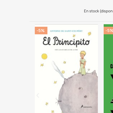
En stock (dispon
-5%
-5