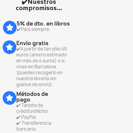
✔️Nuestros
compromisos...
5% de dto. en libros
✔️Para siempre.
Envío gratis
✔️A partir de tan sólo 40
euros (ahorro estimado
en más de 4 euros) o si
vives en Barcelona
(puedes recogerlo en
nuestra librería sin
gastos de envío).
Métodos de
pago
✔️ Tarjeta de
crédito/débito
✔️ PayPal.
✔️ Transferencia
bancaria.