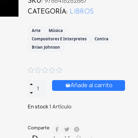
SKU
9788418282867
CATEGORÍA
LIBROS
Arte
Música
Compositores E Interpretes
Contra
Brian Johnson





Añade al carrito
En stock
1 Artículo
Comparte