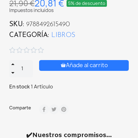
20,81 €
21,90 €
5% de descuento
Impuestos incluidos
SKU
9788492615490
CATEGORÍA
LIBROS





Añade al carrito
En stock
1 Artículo
Comparte
✔️Nuestros compromisos...