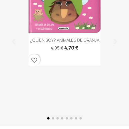
¿QUIEN SOY? ANIMALES DE GRANJA
4,70 €
4,95 €
favorite_border