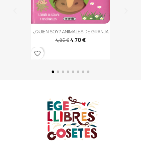
¿QUIEN SOY? ANIMALES DE GRANJA
4,70 €
4,95 €
favorite_border