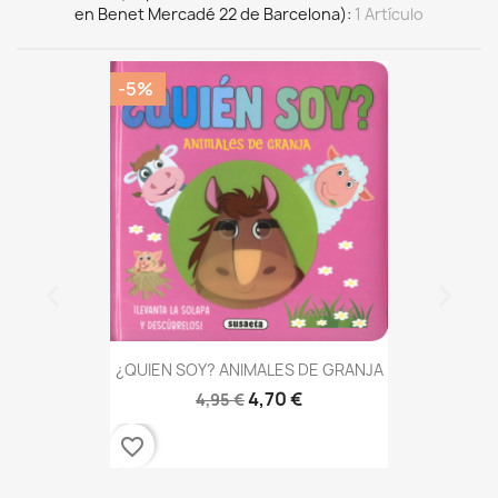
en Benet Mercadé 22 de Barcelona)
1 Artículo
-5%
¿QUIEN SOY? ANIMALES DE GRANJA
4,70 €
4,95 €
favorite_border