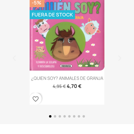
-5%
FUERA DE STOCK
¿QUIEN SOY? ANIMALES DE GRANJA
4,70 €
4,95 €
favorite_border