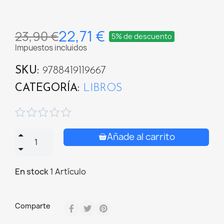
22,71 €
23,90 €
5% de descuento
Impuestos incluidos
SKU
9788419119667
CATEGORÍA
LIBROS





Añade al carrito
En stock
1 Artículo
Comparte