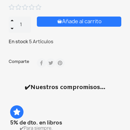





Añade al carrito
En stock
5 Artículos
Comparte
✔️Nuestros compromisos...
5% de dto. en libros
✔️Para siempre.