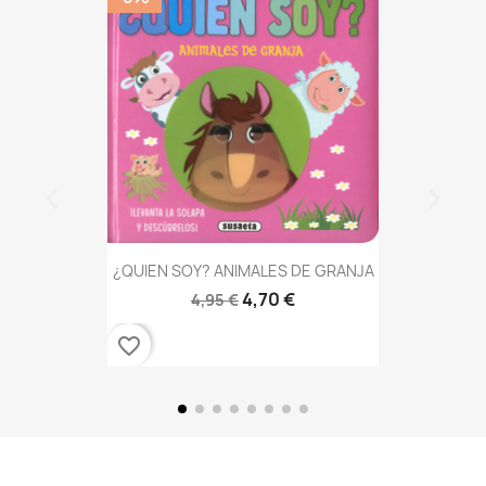
¿QUIEN SOY? ANIMALES DE GRANJA
4,70 €
4,95 €
favorite_border