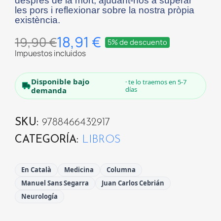
després de la mort, ajudant-nos a superar
les pors i reflexionar sobre la nostra pròpia
existència.
18,91 €
19,90 €
5% de descuento
Impuestos incluidos
Disponible bajo
· te lo traemos en 5-7
días
demanda
SKU
9788466432917
CATEGORÍA
LIBROS
En Català
Medicina
Columna
Manuel Sans Segarra
Juan Carlos Cebrián
Neurología