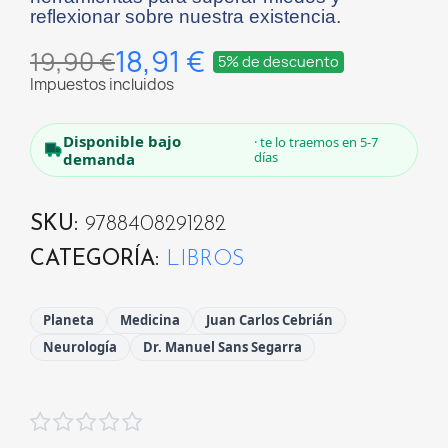
reflexionar sobre nuestra existencia.
18,91 €
19,90 €
5% de descuento
Impuestos incluidos
Disponible bajo
· te lo traemos en 5-7
días
demanda
SKU
9788408291282
CATEGORÍA
LIBROS
Planeta
Medicina
Juan Carlos Cebrián
Neurología
Dr. Manuel Sans Segarra




