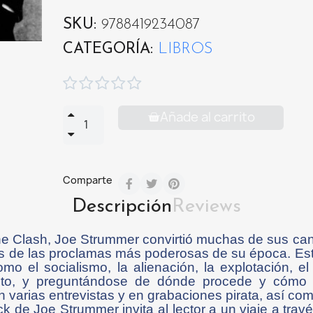
SKU
9788419234087
CATEGORÍA
LIBROS





Añade al carrito
Comparte
Descripción
Reviews
 The Clash, Joe Strummer convirtió muchas de sus can
s de las proclamas más poderosas de su época. Es
o el socialismo, la alienación, la explotación, el
acto, y preguntándose de dónde procede y cómo 
n varias entrevistas y en grabaciones pirata, así co
ock de Joe Strummer invita al lector a un viaje a trav