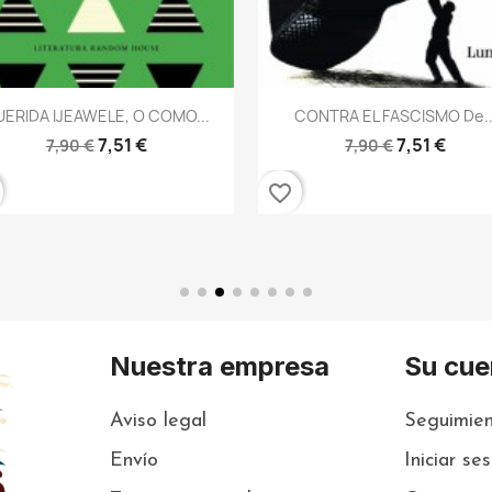
Vista rápida

CONTRA EL FASCISMO De...
Vista rápida

PEDRA DE TARTERA De MARIA
7,51 €
7,90 €
8,50 €
8,95 €
favorite_border
Nuestra empresa
Su cue
Aviso legal
Seguimien
Envío
Iniciar se