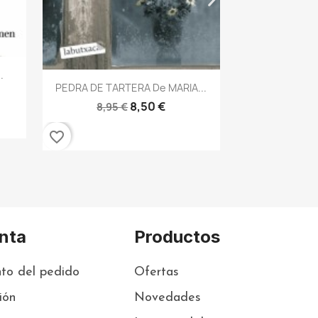
8,50 €
8,95 €
8,95 
favorite_border
favorite_border
...
nta
Productos
to del pedido
Ofertas
sión
Novedades