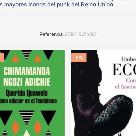
los mayores iconos del punk del Reino Unido.
Referencia
9788419234087
%
-5%