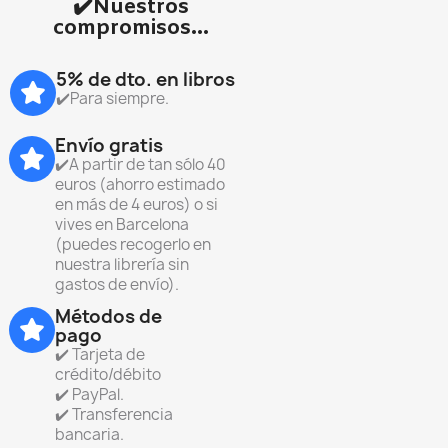
✔️Nuestros
compromisos...
5% de dto. en libros
✔️Para siempre.
Envío gratis
✔️A partir de tan sólo 40
euros (ahorro estimado
en más de 4 euros) o si
vives en Barcelona
(puedes recogerlo en
nuestra librería sin
gastos de envío).
Métodos de
pago
✔️ Tarjeta de
crédito/débito
✔️ PayPal.
✔️ Transferencia
bancaria.