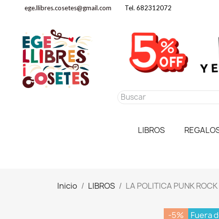
ege.llibres.cosetes@gmail.com
Tel. 682312072
LIBROS
REGALO
Inicio
LIBROS
LA POLITICA PUNK ROCK
-5%
Fuera d