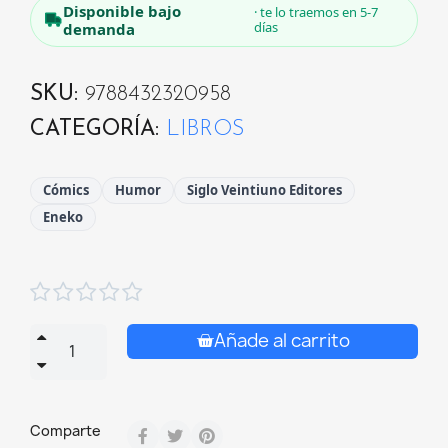
Disponible bajo
· te lo traemos en 5-7
días
demanda
SKU
9788432320958
CATEGORÍA
LIBROS
Cómics
Humor
Siglo Veintiuno Editores
Eneko





Añade al carrito
Comparte