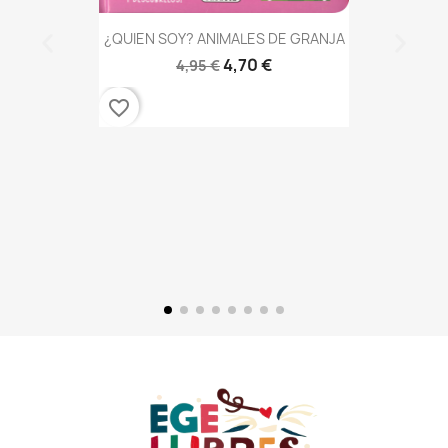
¿QUIEN SOY? ANIMALES DE GRANJA
4,70 €
4,95 €
favorite_border