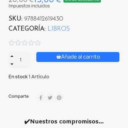
Impuestos incluidos
SKU
9788412619430
CATEGORÍA
LIBROS





Añade al carrito
En stock
1 Artículo
Comparte
✔️Nuestros compromisos...