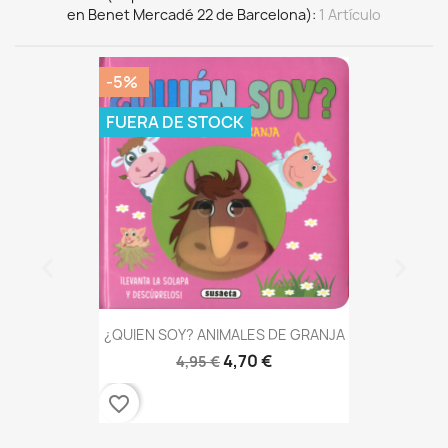
en Benet Mercadé 22 de Barcelona)
1 Artículo
-5%
FUERA DE STOCK
¿QUIEN SOY? ANIMALES DE GRANJA
4,70 €
4,95 €
favorite_border