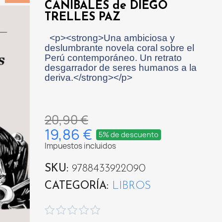
CANIBALES de DIEGO
TRELLES PAZ
<p><strong>Una ambiciosa y
deslumbrante novela coral sobre el
Perú contemporáneo. Un retrato
desgarrador de seres humanos a la
deriva.</strong></p>
20,90 €
19,86 €
5% de descuento
Impuestos incluidos
SKU
9788433922090
CATEGORÍA
LIBROS




