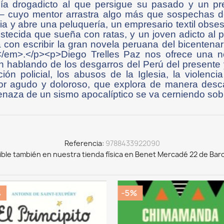
cía drogadicto al que persigue su pasado y un pr
o– cuyo mentor arrastra algo más que sospechas 
ia y abre una peluquería, un empresario textil obs
istecida que sueña con ratas, y un joven adicto al
 con escribir la gran novela peruana del bicentenario
/em>.</p><p>Diego Trelles Paz nos ofrece una no
ación hablando de los desgarros del Perú del present
ción policial, los abusos de la Iglesia, la violenci
r agudo y doloroso, que explora de manera descar
naza de un sismo apocalíptico se va cerniendo sob
Referencia
9788433922090
ible también en nuestra tienda física en Benet Mercadé 22 de Bar
%
-5%