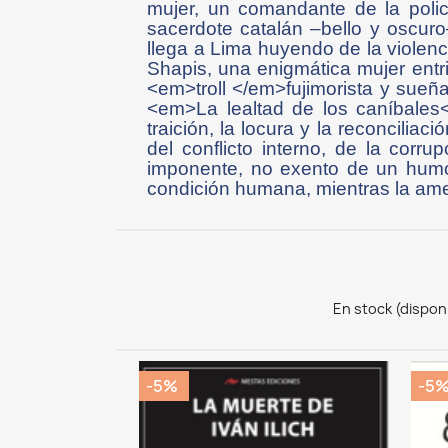
mujer, un comandante de la poli
sacerdote catalán –bello y oscur
llega a Lima huyendo de la violenc
Shapis, una enigmática mujer entr
<em>troll </em>fujimorista y sueña
<em>La lealtad de los caníbales<
traición, la locura y la reconcili
del conflicto interno, de la corrup
imponente, no exento de un humo
condición humana, mientras la ame
En stock (dispon
-5%
-5
CK