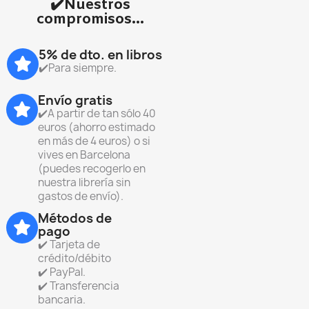
✔️Nuestros
compromisos...
5% de dto. en libros
✔️Para siempre.
Envío gratis
✔️A partir de tan sólo 40
euros (ahorro estimado
en más de 4 euros) o si
vives en Barcelona
(puedes recogerlo en
nuestra librería sin
gastos de envío).
Métodos de
pago
✔️ Tarjeta de
crédito/débito
✔️ PayPal.
✔️ Transferencia
bancaria.