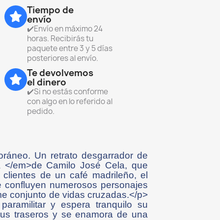
Tiempo de
envío
✔️Envío en máximo 24
horas. Recibirás tu
paquete entre 3 y 5 días
posteriores al envío.
Te devolvemos
el dinero
✔️Si no estás conforme
con algo en lo referido al
pedido.
ráneo. Un retrato desgarrador de
a </em>de Camilo José Cela, que
 clientes de un café madrileño, el
ue confluyen numerosos personajes
rme conjunto de vidas cruzadas.</p>
ramilitar y espera tranquilo su
sus traseros y se enamora de una