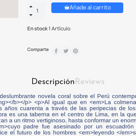
Añade al carrito
En stock
1 Artículo
Comparte
Descripción
Reviews
eslumbrante novela coral sobre el Perú contempo
rong></b></p> <p>Al igual que en <em>La colmen
los años cuarenta a través de las peripecias de los
 obra es una taberna en el centro de Lima, en la q
zan a un ritmo vertiginoso, hasta conformar un eno
>cuyo padre fue asesinado por un escuadrón pa
ice el futuro de los hombres <em>leyendo </em>