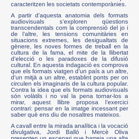
caracteritzen les societats contemporànies.
A partir d’aquesta anatomia dels formats
audiovisuals s’exploren qüestions
transcendentals com la comprensió del jo i
de l’altre, les tensions comunitàries en
situacions extremes, les desigualtats de
gènere, les noves formes de treball en la
cultura de la fama, el mite de la llibertat
d’elecció o les paradoxes de la difusió
cultural. En aquesta indagació es comprova
que els formats viatgen d’un país a un altre,
d’un mitjà a un altre, establint ponts per on
circulen els imaginaris de la cultura popular.
Contra la idea que els formats audiovisuals
són volàtils i no val la pena tornar-los a
mirar, aquest llibre proposa l’exercici
contrari: pensar en la imatge incessant per
saber què ens diu de nosaltres mateixos.
A cavall entre la mirada analítica i la vocació
divulgativa, Jordi Balló i Mercè Oliva
presenten un escenari que barreja una alta