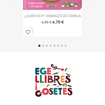
¿QUIEN SOY? ANIMALES DE GRANJA
4,70 €
4,95 €
favorite_border