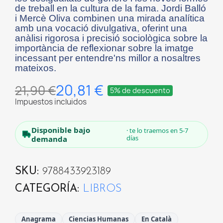
de treball en la cultura de la fama. Jordi Balló
i Mercè Oliva combinen una mirada analítica
amb una vocació divulgativa, oferint una
anàlisi rigorosa i precisió sociològica sobre la
importància de reflexionar sobre la imatge
incessant per entendre'ns millor a nosaltres
mateixos.
20,81 €
21,90 €
5% de descuento
Impuestos incluidos
Disponible bajo
· te lo traemos en 5-7
días
demanda
SKU
9788433923189
CATEGORÍA
LIBROS
Anagrama
Ciencias Humanas
En Català