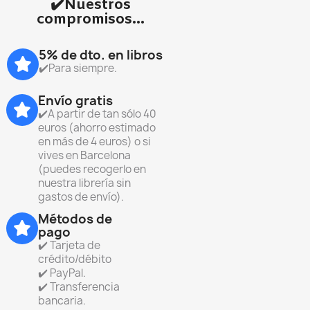
✔️Nuestros
compromisos...
5% de dto. en libros
✔️Para siempre.
Envío gratis
✔️A partir de tan sólo 40
euros (ahorro estimado
en más de 4 euros) o si
vives en Barcelona
(puedes recogerlo en
nuestra librería sin
gastos de envío).
Métodos de
pago
✔️ Tarjeta de
crédito/débito
✔️ PayPal.
✔️ Transferencia
bancaria.