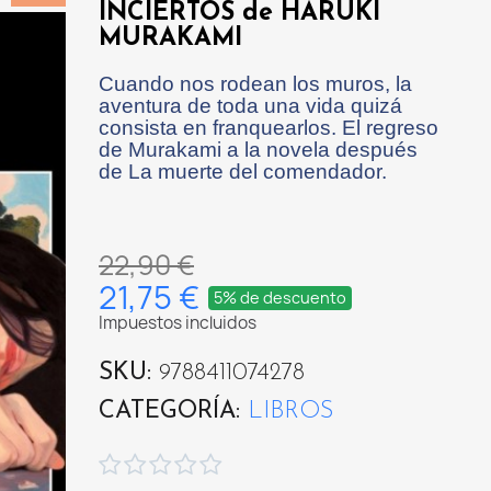
INCIERTOS de HARUKI
MURAKAMI
Cuando nos rodean los muros, la
aventura de toda una vida quizá
consista en franquearlos. El regreso
de Murakami a la novela después
de La muerte del comendador.
22,90 €
21,75 €
5% de descuento
Impuestos incluidos
SKU
9788411074278
CATEGORÍA
LIBROS




