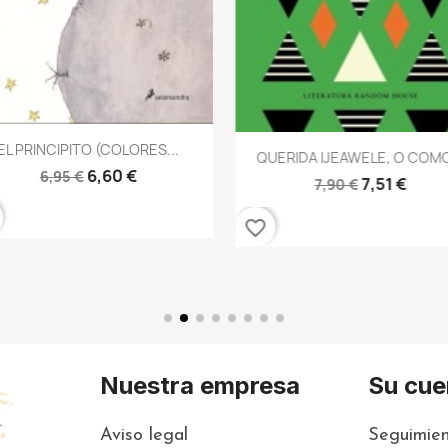
Vista rápida

EL PRINCIPITO (COLORES...
Vista rápida

QUERIDA IJEAWELE, O COMO
6,60 €
6,95 €
7,51 €
7,90 €
favorite_border
Nuestra empresa
Su cue
Aviso legal
Seguimien