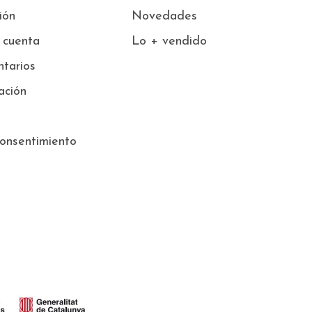
sión
Novedades
 cuenta
Lo + vendido
tarios
ación
onsentimiento