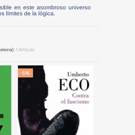
osible en este asombroso universo
 límites de la lógica.
celona)
1 Artículo
-5%
-5%