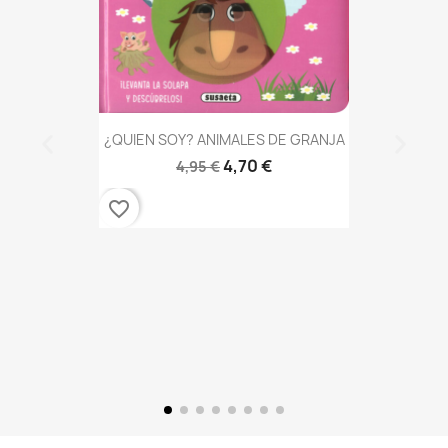
¿QUIEN SOY? ANIMALES DE GRANJA
4,70 €
4,95 €
favorite_border