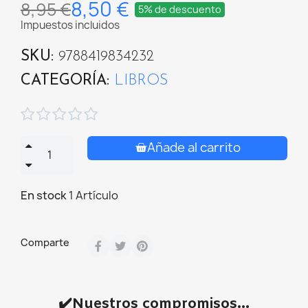
8,50 €
8,95 €
5% de descuento
Impuestos incluidos
SKU
9788419834232
CATEGORÍA
LIBROS





Añade al carrito
En stock
1 Artículo
Comparte
✔️Nuestros compromisos...