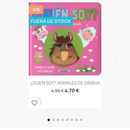
-5%
FUERA DE STOCK
¿QUIEN SOY? ANIMALES DE GRANJA
4,70 €
4,95 €
favorite_border