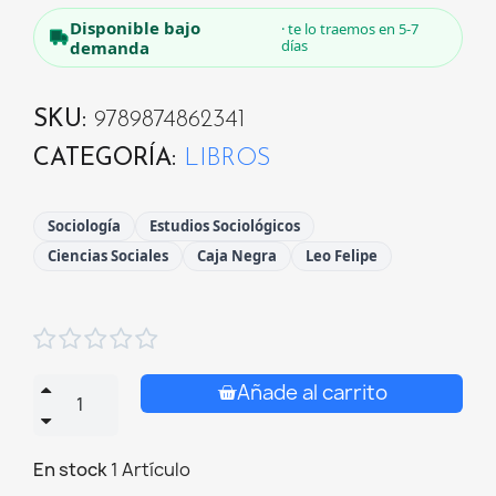
Disponible bajo
· te lo traemos en 5-7
días
demanda
SKU
9789874862341
CATEGORÍA
LIBROS
Sociología
Estudios Sociológicos
Ciencias Sociales
Caja Negra
Leo Felipe





Añade al carrito
En stock
1 Artículo