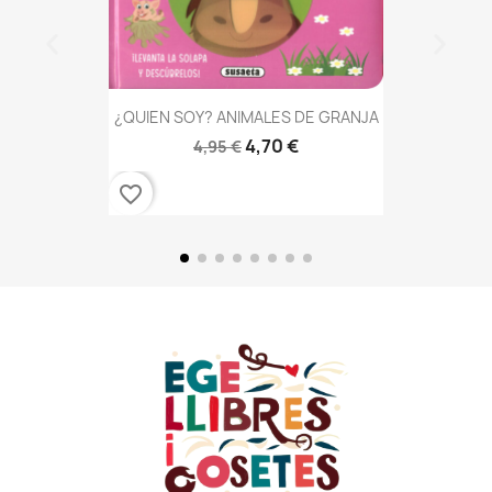
¿QUIEN SOY? ANIMALES DE GRANJA
4,70 €
4,95 €
favorite_border