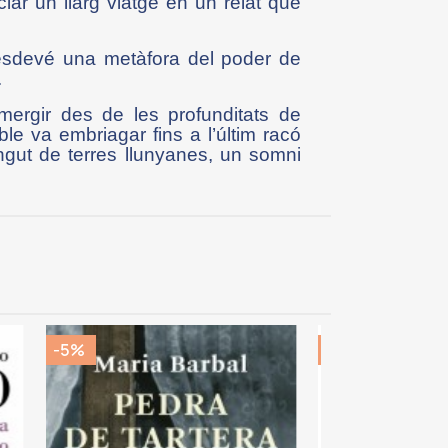
ciar un llarg viatge en un relat que
 esdevé una metàfora del poder de
.
mergir des de les profunditats de
e va embriagar fins a l’últim racó
ingut de terres llunyanes, un somni
-5%
-5%