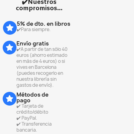
✔️Nuestros
compromisos...
5% de dto. en libros
✔️Para siempre.
Envío gratis
✔️A partir de tan sólo 40
euros (ahorro estimado
en más de 4 euros) o si
vives en Barcelona
(puedes recogerlo en
nuestra librería sin
gastos de envío).
Métodos de
pago
✔️ Tarjeta de
crédito/débito
✔️ PayPal.
✔️ Transferencia
bancaria.