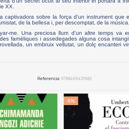
a d’un secret ocult al seu interior el portarà a ini
le XX.
·la captivadora sobre la força d’un instrument que
mistat, de la bellesa i, per descomptat, de la música
yar-me. Una preciosa llum d’un altre temps va e
rdes famèliques i assedegades alguna cosa intangibl
ovellada, un embruix vellutat, un dolç encanteri v
Referencia
9788466431682
%
-5%