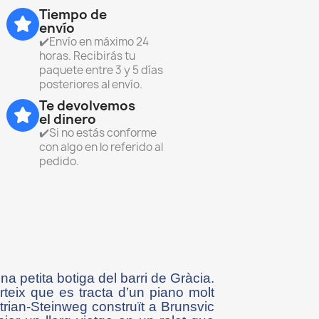
Tiempo de
envío
✔️Envío en máximo 24
horas. Recibirás tu
paquete entre 3 y 5 días
posteriores al envío.
Te devolvemos
el dinero
✔️Si no estás conforme
con algo en lo referido al
pedido.
na petita botiga del barri de Gràcia.
teix que es tracta d’un piano molt
rian-Steinweg construït a Brunsvic