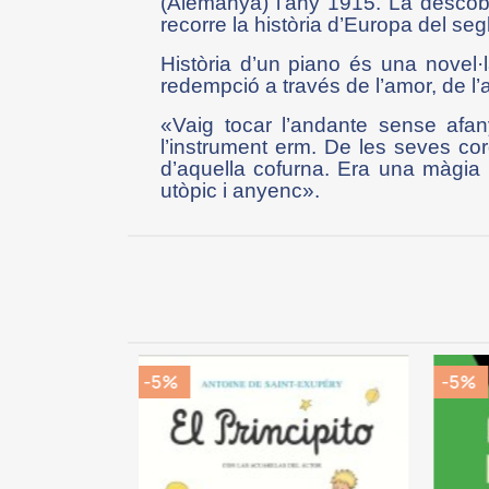
(Alemanya) l’any 1915. La descobert
recorre la història d’Europa del seg
Història d’un piano és una novel
redempció a través de l’amor, de l’a
«Vaig tocar l’andante sense afan
l’instrument erm. De les seves co
d’aquella cofurna. Era una màgia r
utòpic i anyenc».
-5%
-5