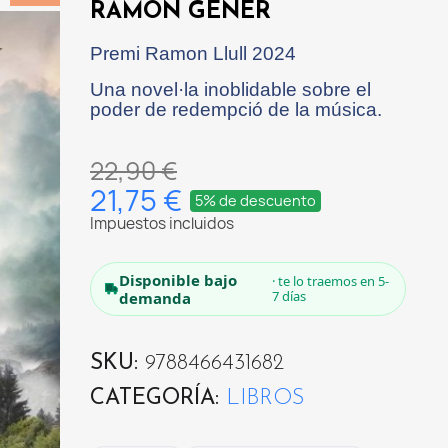
RAMON GENER
Premi Ramon Llull 2024
Una novel·la inoblidable sobre el
poder de redempció de la música.
22,90 €
21,75 €
5% de descuento
Impuestos incluidos
Disponible bajo
· te lo traemos en 5-
7 días
demanda
SKU
9788466431682
CATEGORÍA
LIBROS